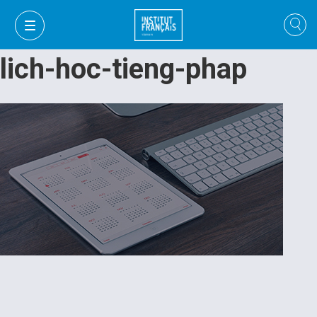
lich-hoc-tieng-phap
VI
VI