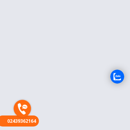
FR
02439362164