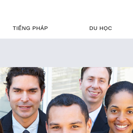
TIẾNG PHÁP
DU HỌC
ỌC TIẾNG PHÁP
DU HỌC PHÁP
ỆN
Ỳ THI & CHỨNG CHỈ
CHƯƠNG TRÌNH ĐÀ
CỦA PHÁP TẠI VIỆT
HIM
ỌC TIẾNG PHÁP NGAY TẠI
PHÁP
FRANCE ALUMNI VI
ỊCH TIẾNG PHÁP
ỢP TÁC TIẾNG PHÁP