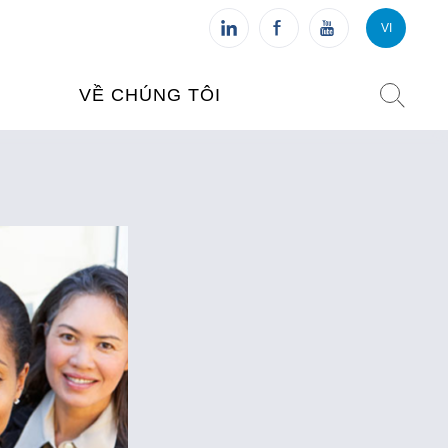
VI
VI
FR
VỀ CHÚNG TÔI
VIỆN PHÁP TẠI VIỆT NAM
O TẠO
CHI NHÁNH: HÀ NỘI
 NAM
CHI NHÁNH: HUẾ
ỆT NAM
CHI NHÁNH: ĐÀ NẴNG
CHI NHÁNH: TPHCM