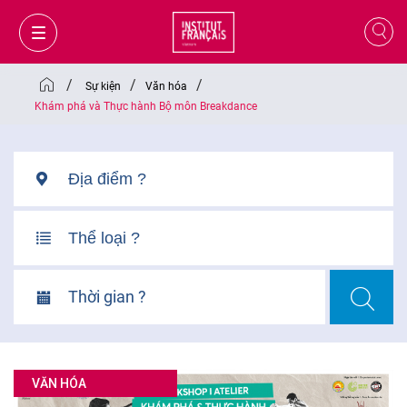
/
/
/
Sự kiện
Văn hóa
Khám phá và Thực hành Bộ môn Breakdance
Thời gian ?
GIỎ HÀNG
ĐĂNG NHẬP
VĂN HÓA
VI
VI