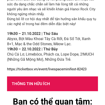
sức đa dạng chắc chắn sẽ làm hài lòng tất cả những
người yêu âm nhạc và sẽ khiến khán giả Hanoi Rock City
không ngừng nhún nhẩy.
Đừng bỏ lỡ cơ hội duy nhất để tận hưởng sân khấu quy tụ
các nghệ sĩ trong hai đêm diễn đặc biệt này!
19h30 – 21.10.2022 | Thứ Sáu
Abyxx, Bột Màu Khoai Tây Cà Rốt, Đá Số Tới, Xanh
8+1, Mạc & the Odd Stones, Mèow Lạc.
19h30 – 22.10.2022 | Thứ Bảy
Chú Cá Lơ, Limebócx, Phách ca, Lope Dope, 2!MUCH
(Những Gã Mộng Mơ), Những Đứa Trẻ.
https://ticketbox.vn/event/livespaceminifest-82423
THÔNG TIN HỮU ÍCH
Bạn có thể quan tâm: