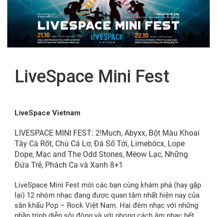
FR
LiveSpace Mini Fest
LiveSpace Vietnam
LIVESPACE MINI FEST: 2!Much, Abyxx, Bột Màu Khoai
Tây Cà Rốt, Chú Cá Lơ, Đá Số Tới, Limebócx, Lope
Dope, Mạc and The Odd Stones, Mèow Lạc, Những
Đứa Trẻ, Phách Ca và Xanh 8+1
LiveSpace Mini Fest mời các bạn cùng khám phá (hay gặp
lại) 12 nhóm nhạc đang được quan tâm nhất hiện nay của
sân khấu Pop – Rock Việt Nam. Hai đêm nhạc với những
phần trình diễn sôi động và với phong cách âm nhạc hết