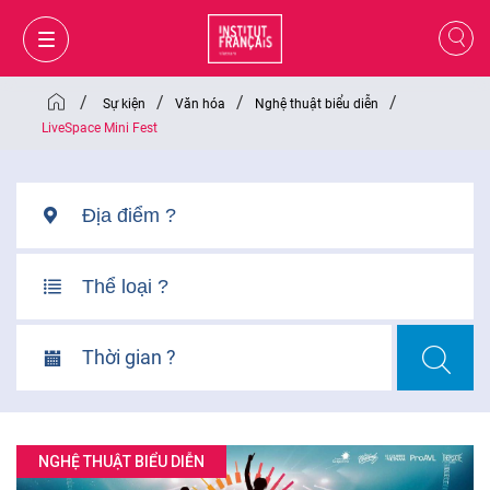
/
/
/
/
Sự kiện
Văn hóa
Nghệ thuật biểu diễn
LiveSpace Mini Fest
Thời gian ?
GIỎ HÀNG
ĐĂNG NHẬP
NGHỆ THUẬT BIỂU DIỄN
VI
VI