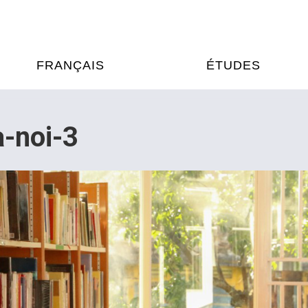
FRANÇAIS
ÉTUDES
OURS DE FRANÇAIS
ÉTUDES EN FRANCE
a-noi-3
XAMENS & CERTIFICATIONS
FORMATIONS FRANC
AU VIETNAM
A
ÉJOURS LINGUISTIQUES
FRANCE ALUMNI VI
TRADUCTION
OOPÉRATION LINGUISTIQUE
T ÉDUCATIVE