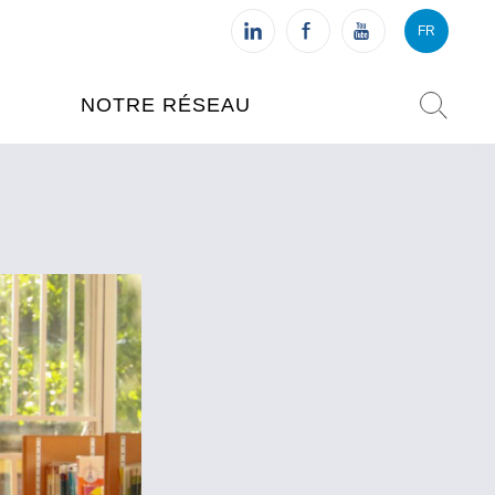
FR
VI
FR
NOTRE RÉSEAU
L'INSTITUT FRANÇAIS DU
VIETNAM (IFV)
AISES
L'IFV À HANOI
ETNAM
L'IFV À HUÉ
L'IFV À DANANG
L'IFV À HCMV