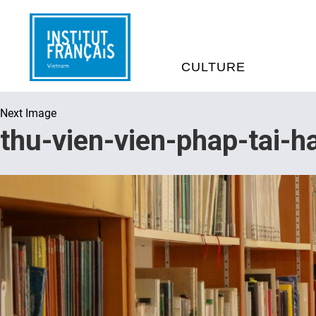
CULTURE
Next Image
EVÉNEMENTS
C
thu-vien-vien-phap-tai-h
MÉDIATHÈQUES
E
PROGRAMMATION CINÉM
S
LIVRE ET DÉBAT D’IDÉES
RÉSIDENCES D'ARTISTES
C
E