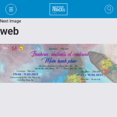
Next Image
web
FR
VI