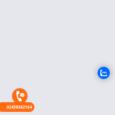
FR
02439362164