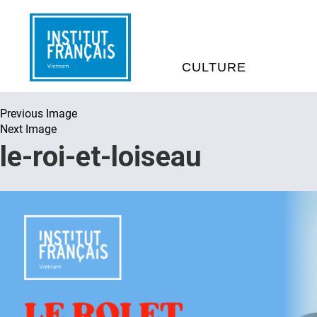
CULTURE
Previous Image
EVÉNEMENTS
C
Next Image
le-roi-et-loiseau
MÉDIATHÈQUES
E
PROGRAMMATION CINÉM
S
LIVRE ET DÉBAT D’IDÉES
RÉSIDENCES D'ARTISTES
C
E