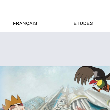
FRANÇAIS
ÉTUDES
OURS DE FRANÇAIS
ÉTUDES EN FRANCE
XAMENS & CERTIFICATIONS
FORMATIONS FRANC
AU VIETNAM
A
ÉJOURS LINGUISTIQUES
FRANCE ALUMNI VI
TRADUCTION
OOPÉRATION LINGUISTIQUE
T ÉDUCATIVE