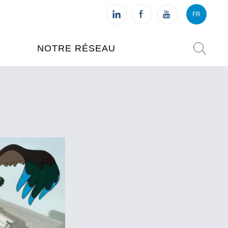
FR
VI
FR
NOTRE RÉSEAU
L'INSTITUT FRANÇAIS DU
VIETNAM (IFV)
AISES
L'IFV À HANOI
ETNAM
L'IFV À HUÉ
L'IFV À DANANG
L'IFV À HCMV