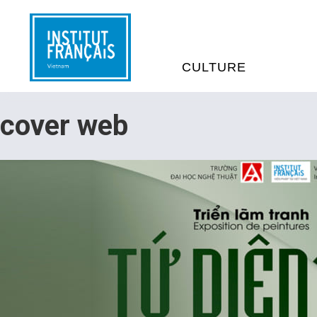
CULTURE
EVÉNEMENTS
C
cover web
MÉDIATHÈQUES
E
PROGRAMMATION CINÉM
S
LIVRE ET DÉBAT D’IDÉES
RÉSIDENCES D'ARTISTES
C
E