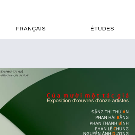
FRANÇAIS
ÉTUDES
OURS DE FRANÇAIS
ÉTUDES EN FRANCE
XAMENS & CERTIFICATIONS
FORMATIONS FRANC
AU VIETNAM
A
ÉJOURS LINGUISTIQUES
FRANCE ALUMNI VI
TRADUCTION
OOPÉRATION LINGUISTIQUE
T ÉDUCATIVE