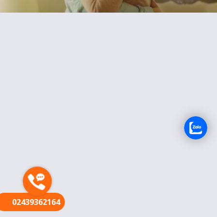
FR
02439362164