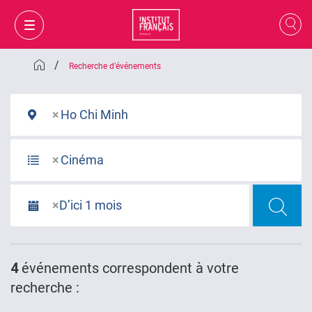
/
Recherche d’événements
×
Ho Chi Minh
×
Cinéma
×
D’ici 1 mois
MON PANIER
CONNEXION
4
événements
correspondent à votre
recherche :
FR
VI