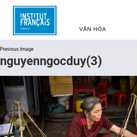
VĂN HÓA
Previous Image
SỰ KIỆN VĂN HÓA
H
nguyenngocduy(3)
THƯ VIỆN ĐA PHƯƠNG TI
K
CHƯƠNG TRÌNH CHIẾU P
H
PHÁP
SÁCH VÀ THƯ TỊCH
D
NGHỆ SỸ LƯU TRÚ
H