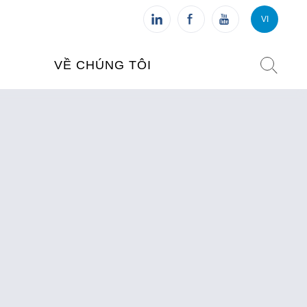
VI
VI
FR
VỀ CHÚNG TÔI
VIỆN PHÁP TẠI VIỆT NAM
O TẠO
CHI NHÁNH: HÀ NỘI
 NAM
CHI NHÁNH: HUẾ
ỆT NAM
CHI NHÁNH: ĐÀ NẴNG
CHI NHÁNH: TPHCM