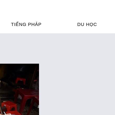
TIẾNG PHÁP
DU HỌC
ỌC TIẾNG PHÁP
DU HỌC PHÁP
ỆN
Ỳ THI & CHỨNG CHỈ
CHƯƠNG TRÌNH ĐÀ
CỦA PHÁP TẠI VIỆT
HIM
ỌC TIẾNG PHÁP NGAY TẠI
PHÁP
FRANCE ALUMNI VI
ỊCH TIẾNG PHÁP
ỢP TÁC TIẾNG PHÁP