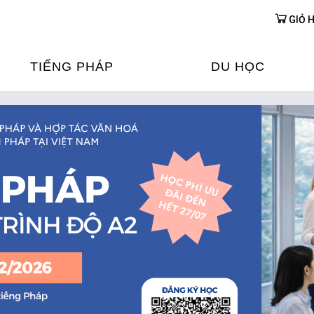
GIỎ 
TIẾNG PHÁP
DU HỌC
ỌC TIẾNG PHÁP
DU HỌC PHÁP
ỆN
Ỳ THI & CHỨNG CHỈ
CHƯƠNG TRÌNH ĐÀ
CỦA PHÁP TẠI VIỆT
HIM
ỌC TIẾNG PHÁP NGAY TẠI
PHÁP
FRANCE ALUMNI VI
ỊCH TIẾNG PHÁP
ỢP TÁC TIẾNG PHÁP