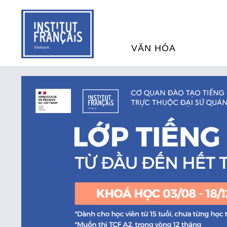
VĂN HÓA
SỰ KIỆN VĂN HÓA
H
THƯ VIỆN ĐA PHƯƠNG TI
K
CHƯƠNG TRÌNH CHIẾU P
H
PHÁP
SÁCH VÀ THƯ TỊCH
D
NGHỆ SỸ LƯU TRÚ
H