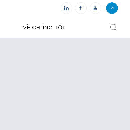
VI
VI
FR
VỀ CHÚNG TÔI
VIỆN PHÁP TẠI VIỆT NAM
O TẠO
CHI NHÁNH: HÀ NỘI
 NAM
CHI NHÁNH: HUẾ
ỆT NAM
CHI NHÁNH: ĐÀ NẴNG
CHI NHÁNH: TPHCM