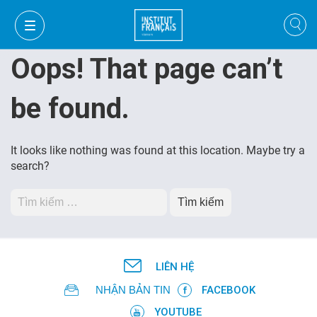
Oops! That page can’t
be found.
It looks like nothing was found at this location. Maybe try a
search?
Tìm
kiếm
cho:
GIỎ HÀNG
ĐĂNG NHẬP
LIÊN HỆ
NHẬN BẢN TIN
FACEBOOK
VI
YOUTUBE
VI