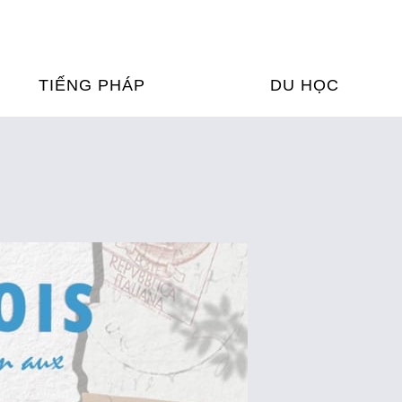
TIẾNG PHÁP
DU HỌC
ỌC TIẾNG PHÁP
DU HỌC PHÁP
ỆN
Ỳ THI & CHỨNG CHỈ
CHƯƠNG TRÌNH ĐÀ
CỦA PHÁP TẠI VIỆT
HIM
ỌC TIẾNG PHÁP NGAY TẠI
PHÁP
FRANCE ALUMNI VI
ỊCH TIẾNG PHÁP
ỢP TÁC TIẾNG PHÁP