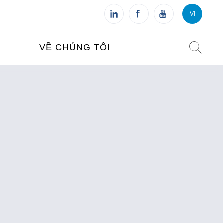
VI
VI
FR
VỀ CHÚNG TÔI
VIỆN PHÁP TẠI VIỆT NAM
O TẠO
CHI NHÁNH: HÀ NỘI
 NAM
CHI NHÁNH: HUẾ
ỆT NAM
CHI NHÁNH: ĐÀ NẴNG
CHI NHÁNH: TPHCM