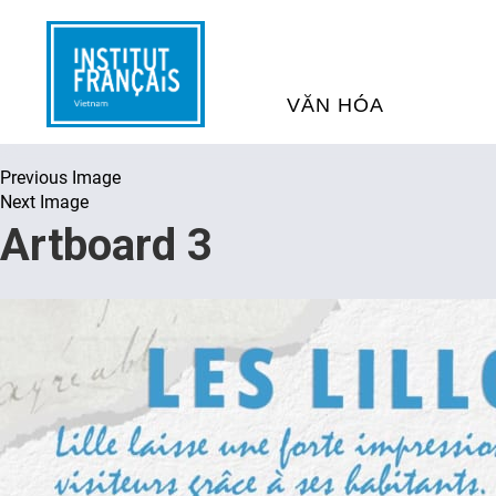
VĂN HÓA
Previous Image
SỰ KIỆN VĂN HÓA
H
Next Image
Artboard 3
THƯ VIỆN ĐA PHƯƠNG TI
K
CHƯƠNG TRÌNH CHIẾU P
H
PHÁP
SÁCH VÀ THƯ TỊCH
D
NGHỆ SỸ LƯU TRÚ
H