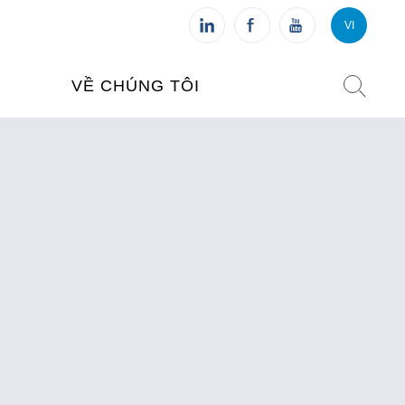
VI
VI
FR
VỀ CHÚNG TÔI
VIỆN PHÁP TẠI VIỆT NAM
O TẠO
CHI NHÁNH: HÀ NỘI
 NAM
CHI NHÁNH: HUẾ
ỆT NAM
CHI NHÁNH: ĐÀ NẴNG
CHI NHÁNH: TPHCM