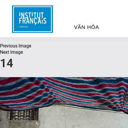
VĂN HÓA
Previous Image
SỰ KIỆN VĂN HÓA
H
Next Image
14
THƯ VIỆN ĐA PHƯƠNG TI
K
CHƯƠNG TRÌNH CHIẾU P
H
PHÁP
SÁCH VÀ THƯ TỊCH
D
NGHỆ SỸ LƯU TRÚ
H