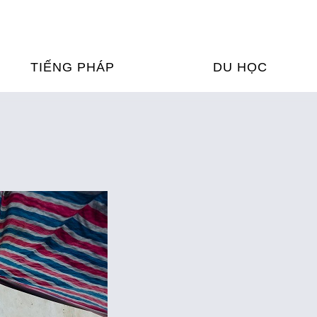
TIẾNG PHÁP
DU HỌC
ỌC TIẾNG PHÁP
DU HỌC PHÁP
ỆN
Ỳ THI & CHỨNG CHỈ
CHƯƠNG TRÌNH ĐÀ
CỦA PHÁP TẠI VIỆT
HIM
ỌC TIẾNG PHÁP NGAY TẠI
PHÁP
FRANCE ALUMNI VI
ỊCH TIẾNG PHÁP
ỢP TÁC TIẾNG PHÁP