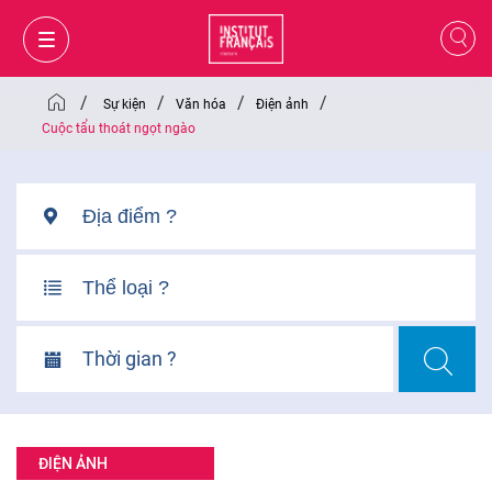
/
/
/
/
Sự kiện
Văn hóa
Điện ảnh
Cuộc tẩu thoát ngọt ngào
Thời gian ?
GIỎ HÀNG
ĐĂNG NHẬP
ĐIỆN ẢNH
VI
VI