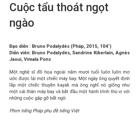
Cuộc tẩu thoát ngọt
FR
ngào
Đạo diễn : Bruno Podalydès (Pháp, 2015, 104’)
Diễn viên: Bruno Podalydès, Sandrine Kiberlain, Agnès
Jaoui, Vimala Pons
Một nghệ sĩ đồ họa ngoài năm mươi tuổi luôn luôn mơ
ước được lái một chiếc máy bay. Một ngày ông quyết định
lắp một chiếc thuyền kayak mà ông nghĩ nó giống như
một cái thân máy bay và bắt đầu một hành trình thú vị với
những cuộc gặp gỡ bất ngờ.
Phim tiếng Pháp phụ đề tiếng Việt