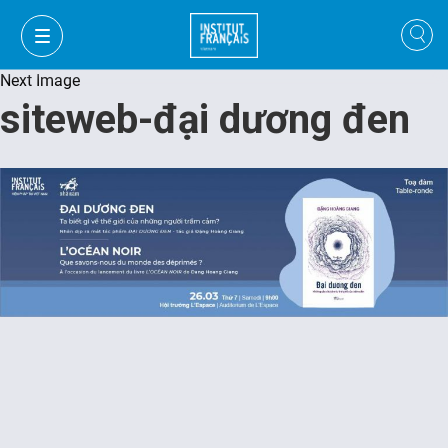
Next Image
siteweb-đại dương đen
VI
VI