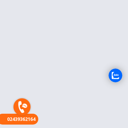
FR
02439362164