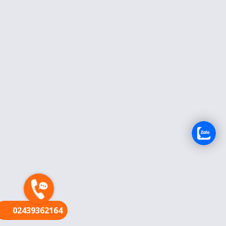
FR
02439362164