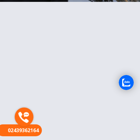
FR
02439362164