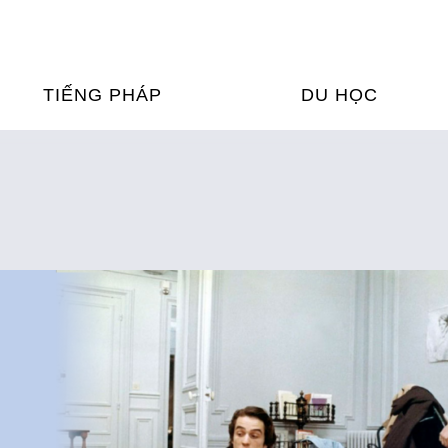
TIẾNG PHÁP
DU HỌC
ỌC TIẾNG PHÁP
DU HỌC PHÁP
ỆN
Ỳ THI & CHỨNG CHỈ
CHƯƠNG TRÌNH ĐÀ
CỦA PHÁP TẠI VIỆT
HIM
ỌC TIẾNG PHÁP NGAY TẠI
PHÁP
FRANCE ALUMNI VI
ỊCH TIẾNG PHÁP
ỢP TÁC TIẾNG PHÁP