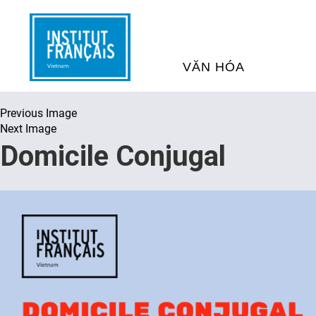
VĂN HÓA
Previous Image
SỰ KIỆN VĂN HÓA
H
Next Image
Domicile Conjugal
THƯ VIỆN ĐA PHƯƠNG TI
K
CHƯƠNG TRÌNH CHIẾU P
H
PHÁP
SÁCH VÀ THƯ TỊCH
D
NGHỆ SỸ LƯU TRÚ
H