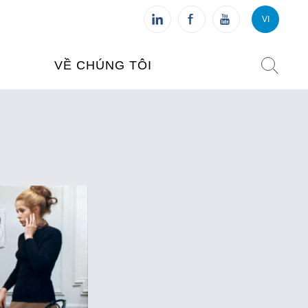
VI
VI
FR
VỀ CHÚNG TÔI
VIỆN PHÁP TẠI VIỆT NAM
O TẠO
CHI NHÁNH: HÀ NỘI
 NAM
CHI NHÁNH: HUẾ
ỆT NAM
CHI NHÁNH: ĐÀ NẴNG
CHI NHÁNH: TPHCM