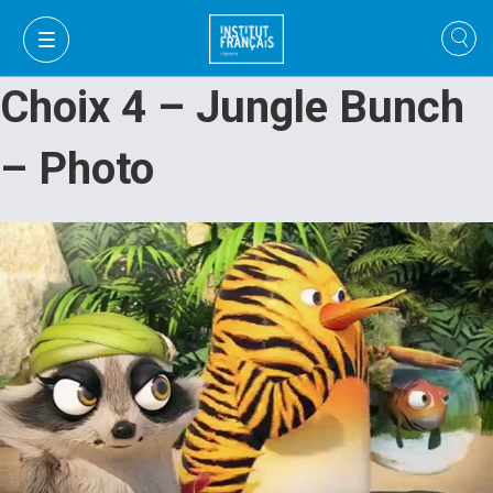
Choix 4 – Jungle Bunch
– Photo
VI
VI