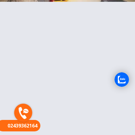
FR
02439362164