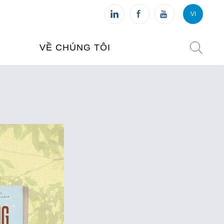
VI
VI
FR
VỀ CHÚNG TÔI
VIỆN PHÁP TẠI VIỆT NAM
O TẠO
CHI NHÁNH: HÀ NỘI
 NAM
CHI NHÁNH: HUẾ
ỆT NAM
CHI NHÁNH: ĐÀ NẴNG
CHI NHÁNH: TPHCM