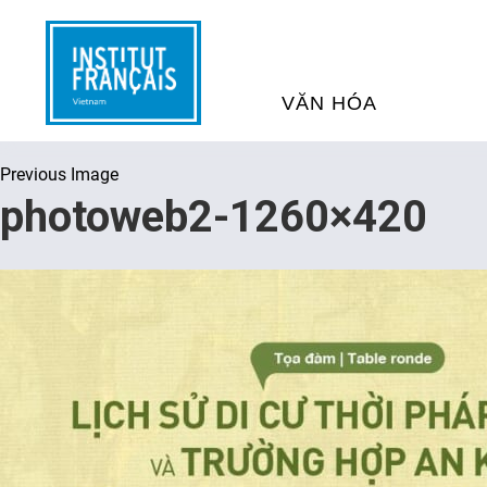
VĂN HÓA
Previous Image
SỰ KIỆN VĂN HÓA
H
photoweb2-1260×420
THƯ VIỆN ĐA PHƯƠNG TI
K
CHƯƠNG TRÌNH CHIẾU P
H
PHÁP
SÁCH VÀ THƯ TỊCH
D
NGHỆ SỸ LƯU TRÚ
H