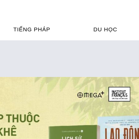
TIẾNG PHÁP
DU HỌC
ỌC TIẾNG PHÁP
DU HỌC PHÁP
ỆN
Ỳ THI & CHỨNG CHỈ
CHƯƠNG TRÌNH ĐÀ
CỦA PHÁP TẠI VIỆT
HIM
ỌC TIẾNG PHÁP NGAY TẠI
PHÁP
FRANCE ALUMNI VI
ỊCH TIẾNG PHÁP
ỢP TÁC TIẾNG PHÁP