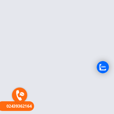
FR
02439362164