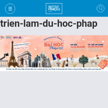
trien-lam-du-hoc-phap
VI
VI