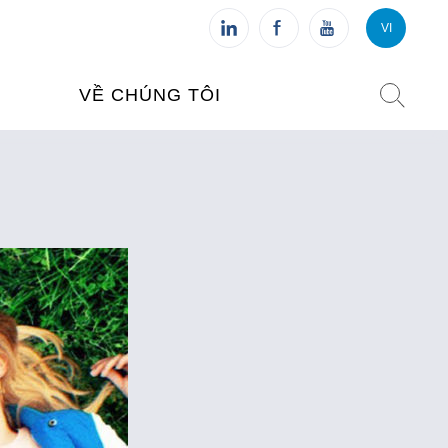
VI
VI
FR
VỀ CHÚNG TÔI
VIỆN PHÁP TẠI VIỆT NAM
O TẠO
CHI NHÁNH: HÀ NỘI
 NAM
CHI NHÁNH: HUẾ
ỆT NAM
CHI NHÁNH: ĐÀ NẴNG
CHI NHÁNH: TPHCM