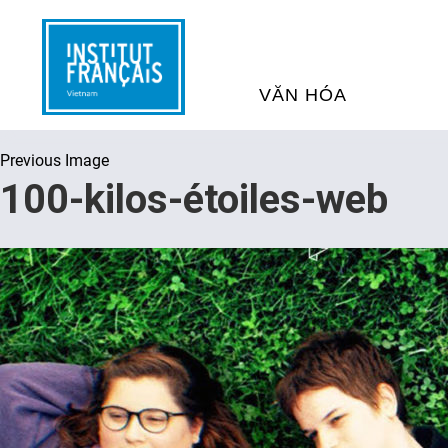
VĂN HÓA
Previous Image
SỰ KIỆN VĂN HÓA
H
100-kilos-étoiles-web
THƯ VIỆN ĐA PHƯƠNG TI
K
CHƯƠNG TRÌNH CHIẾU P
H
PHÁP
SÁCH VÀ THƯ TỊCH
D
NGHỆ SỸ LƯU TRÚ
H