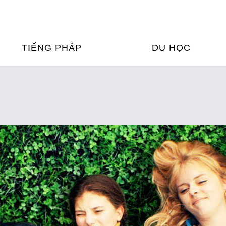
TIẾNG PHÁP
DU HỌC
ỌC TIẾNG PHÁP
DU HỌC PHÁP
ỆN
Ỳ THI & CHỨNG CHỈ
CHƯƠNG TRÌNH ĐÀ
CỦA PHÁP TẠI VIỆT
HIM
ỌC TIẾNG PHÁP NGAY TẠI
PHÁP
FRANCE ALUMNI VI
ỊCH TIẾNG PHÁP
ỢP TÁC TIẾNG PHÁP