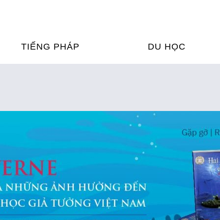
TIẾNG PHÁP
DU HỌC
ỌC TIẾNG PHÁP
DU HỌC PHÁP
ỆN
Ỳ THI & CHỨNG CHỈ
CHƯƠNG TRÌNH ĐÀ
CỦA PHÁP TẠI VIỆT
HIM
ỌC TIẾNG PHÁP NGAY TẠI
PHÁP
FRANCE ALUMNI VI
ỊCH TIẾNG PHÁP
ỢP TÁC TIẾNG PHÁP