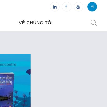
VI
VI
FR
VỀ CHÚNG TÔI
VIỆN PHÁP TẠI VIỆT NAM
O TẠO
CHI NHÁNH: HÀ NỘI
 NAM
CHI NHÁNH: HUẾ
ỆT NAM
CHI NHÁNH: ĐÀ NẴNG
CHI NHÁNH: TPHCM