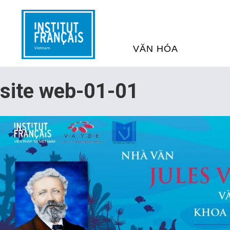
VĂN HÓA
SỰ KIỆN VĂN HÓA
H
site web-01-01
THƯ VIỆN ĐA PHƯƠNG TI
K
CHƯƠNG TRÌNH CHIẾU P
H
PHÁP
SÁCH VÀ THƯ TỊCH
D
NGHỆ SỸ LƯU TRÚ
H