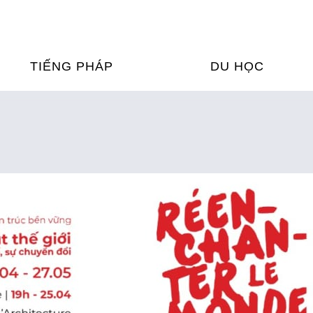
TIẾNG PHÁP
DU HỌC
ỌC TIẾNG PHÁP
DU HỌC PHÁP
ỆN
Ỳ THI & CHỨNG CHỈ
CHƯƠNG TRÌNH ĐÀ
CỦA PHÁP TẠI VIỆT
HIM
ỌC TIẾNG PHÁP NGAY TẠI
PHÁP
FRANCE ALUMNI VI
ỊCH TIẾNG PHÁP
ỢP TÁC TIẾNG PHÁP