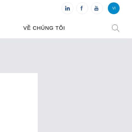
VI
VI
FR
VỀ CHÚNG TÔI
VIỆN PHÁP TẠI VIỆT NAM
O TẠO
CHI NHÁNH: HÀ NỘI
 NAM
CHI NHÁNH: HUẾ
ỆT NAM
CHI NHÁNH: ĐÀ NẴNG
CHI NHÁNH: TPHCM