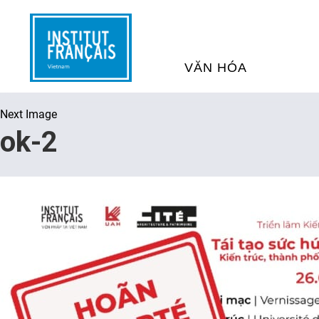
VĂN HÓA
Next Image
SỰ KIỆN VĂN HÓA
H
ok-2
THƯ VIỆN ĐA PHƯƠNG TI
K
CHƯƠNG TRÌNH CHIẾU P
H
PHÁP
SÁCH VÀ THƯ TỊCH
D
NGHỆ SỸ LƯU TRÚ
H