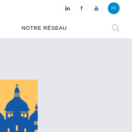
FR
VI
FR
NOTRE RÉSEAU
L'INSTITUT FRANÇAIS DU
VIETNAM (IFV)
AISES
L'IFV À HANOI
ETNAM
L'IFV À HUÉ
L'IFV À DANANG
L'IFV À HCMV