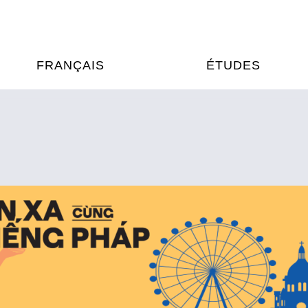
FRANÇAIS
ÉTUDES
OURS DE FRANÇAIS
ÉTUDES EN FRANCE
XAMENS & CERTIFICATIONS
FORMATIONS FRANC
AU VIETNAM
A
ÉJOURS LINGUISTIQUES
FRANCE ALUMNI VI
TRADUCTION
OOPÉRATION LINGUISTIQUE
T ÉDUCATIVE