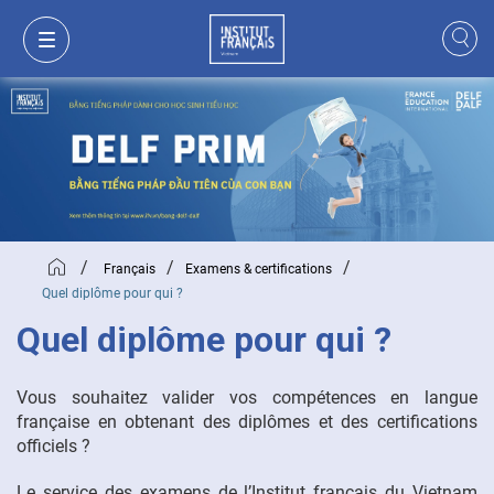
/
/
/
Français
Examens & certifications
Quel diplôme pour qui ?
Quel diplôme pour qui ?
Vous souhaitez valider vos compétences en langue
MON PANIER
CONNEXION
française en obtenant des diplômes et des certifications
officiels ?
FR
VI
Le service des examens de l’Institut français du Vietnam