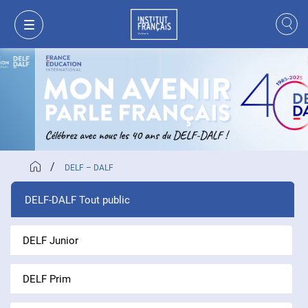
/
DELF – DALF
DELF-DALF Tout public
DELF Junior
MON PANIER
CONNEXION
DELF Prim
FR
VI