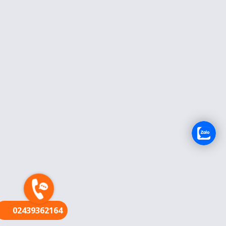
FR
02439362164