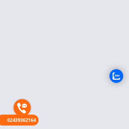
FR
02439362164