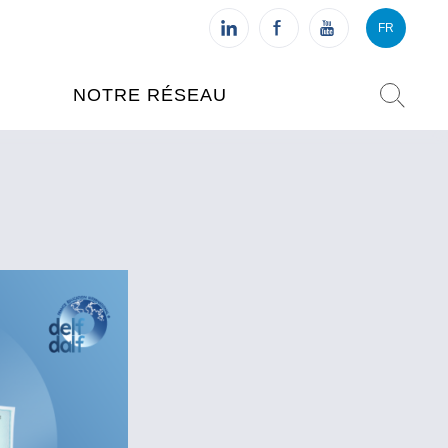
FR
VI
FR
NOTRE RÉSEAU
L'INSTITUT FRANÇAIS DU
VIETNAM (IFV)
AISES
L'IFV À HANOI
ETNAM
L'IFV À HUÉ
L'IFV À DANANG
L'IFV À HCMV