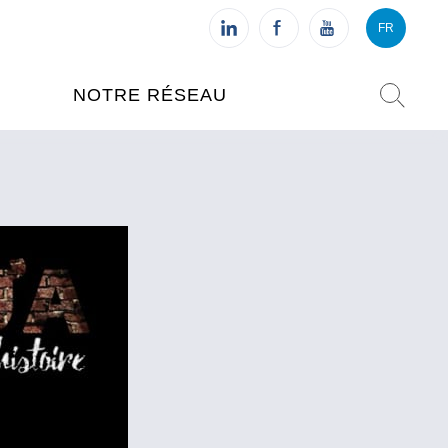
FR
VI
FR
NOTRE RÉSEAU
L'INSTITUT FRANÇAIS DU
VIETNAM (IFV)
AISES
L'IFV À HANOI
ETNAM
L'IFV À HUÉ
L'IFV À DANANG
L'IFV À HCMV