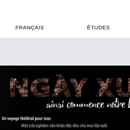
FRANÇAIS
ÉTUDES
OURS DE FRANÇAIS
ÉTUDES EN FRANCE
XAMENS & CERTIFICATIONS
FORMATIONS FRANC
AU VIETNAM
A
ÉJOURS LINGUISTIQUES
FRANCE ALUMNI VI
TRADUCTION
OOPÉRATION LINGUISTIQUE
T ÉDUCATIVE