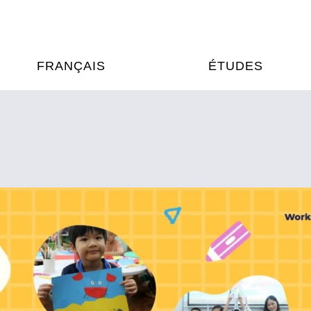
FRANÇAIS
ÉTUDES
OURS DE FRANÇAIS
ÉTUDES EN FRANCE
XAMENS & CERTIFICATIONS
FORMATIONS FRANC
AU VIETNAM
A
ÉJOURS LINGUISTIQUES
FRANCE ALUMNI VI
TRADUCTION
OOPÉRATION LINGUISTIQUE
T ÉDUCATIVE