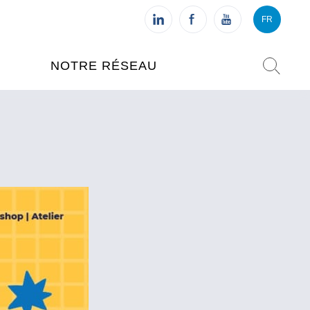
FR
VI
FR
NOTRE RÉSEAU
L'INSTITUT FRANÇAIS DU
VIETNAM (IFV)
AISES
L'IFV À HANOI
ETNAM
L'IFV À HUÉ
L'IFV À DANANG
L'IFV À HCMV