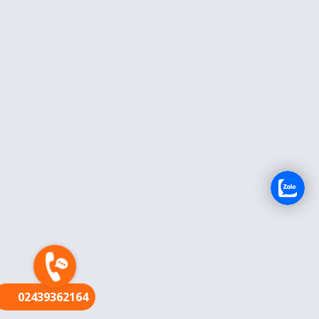
FR
02439362164