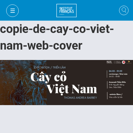
copie-de-cay-co-viet-
nam-web-cover
FR
VI