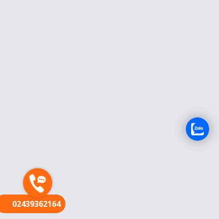
FR
02439362164