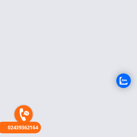
FR
02439362164