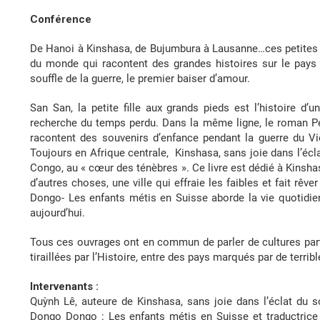
Conférence
De Hanoi à Kinshasa, de Bujumbura à Lausanne…ces petites vi
du monde qui racontent des grandes histoires sur le pays na
souffle de la guerre, le premier baiser d’amour.
San San, la petite fille aux grands pieds est l’histoire d’
recherche du temps perdu. Dans la même ligne, le roman Pe
racontent des souvenirs d’enfance pendant la guerre du Vi
Toujours en Afrique centrale, Kinshasa, sans joie dans l’écla
Congo, au « cœur des ténèbres ». Ce livre est dédié à Kinshas
d’autres choses, une ville qui effraie les faibles et fait rêv
Dongo- Les enfants métis en Suisse aborde la vie quotidie
aujourd’hui.
Tous ces ouvrages ont en commun de parler de cultures parta
tiraillées par l’Histoire, entre des pays marqués par de terribl
Intervenants :
Quỳnh Lê, auteure de Kinshasa, sans joie dans l’éclat du sol
Dongo Dongo : Les enfants métis en Suisse et traductrice