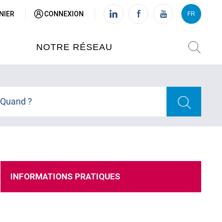
NIER
CONNEXION
FR
VI
FR
NOTRE RÉSEAU
L'INSTITUT FRANÇAIS DU
VIETNAM (IFV)
Quand ?
AISES
L'IFV À HANOI
ETNAM
L'IFV À HUÉ
INFORMATIONS PRATIQUES
L'IFV À DANANG
L'IFV À HCMV