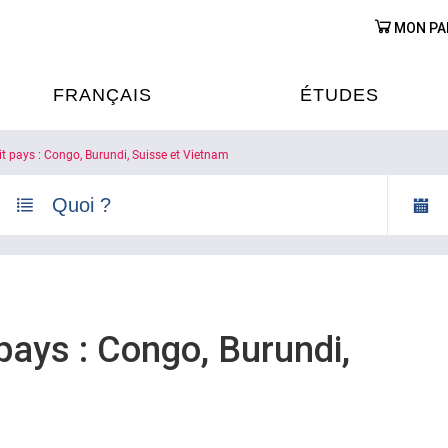
MON PA
FRANÇAIS
ÉTUDES
it pays : Congo, Burundi, Suisse et Vietnam
OURS DE FRANÇAIS
ÉTUDES EN FRANCE
XAMENS & CERTIFICATIONS
FORMATIONS FRANC
AU VIETNAM
A
ÉJOURS LINGUISTIQUES
FRANCE ALUMNI VI
pays : Congo, Burundi,
TRADUCTION
OOPÉRATION LINGUISTIQUE
T ÉDUCATIVE