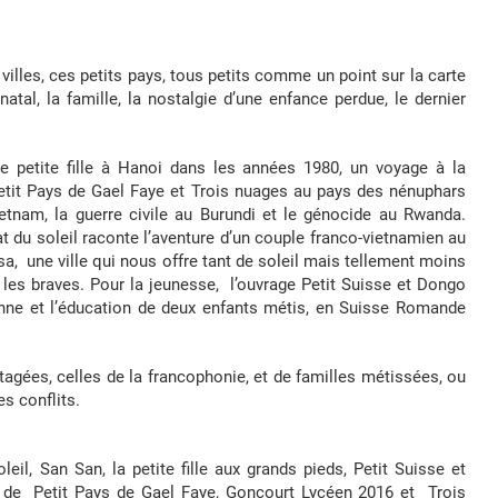
lles, ces petits pays, tous petits comme un point sur la carte
tal, la famille, la nostalgie d’une enfance perdue, le dernier
une petite fille à Hanoi dans les années 1980, un voyage à la
tit Pays de Gael Faye et Trois nuages au pays des nénuphars
etnam, la guerre civile au Burundi et le génocide au Rwanda.
t du soleil raconte l’aventure d’un couple franco-vietnamien au
a, une ville qui nous offre tant de soleil mais tellement moins
er les braves. Pour la jeunesse, l’ouvrage Petit Suisse et Dongo
nne et l’éducation de deux enfants métis, en Suisse Romande
gées, celles de la francophonie, et de familles métissées, ou
es conflits.
eil, San San, la petite fille aux grands pieds, Petit Suisse et
 de Petit Pays de Gael Faye, Goncourt Lycéen 2016 et Trois