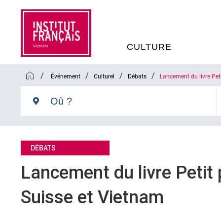
CULTURE
/
/
/
/
Événement
Culturel
Débats
Lancement du livre Pet
EVÉNEMENTS
C
MÉDIATHÈQUES
E
PROGRAMMATION CINÉM
S
DÉBATS
Lancement du livre Petit 
LIVRE ET DÉBAT D’IDÉES
Suisse et Vietnam
RÉSIDENCES D'ARTISTES
C
E