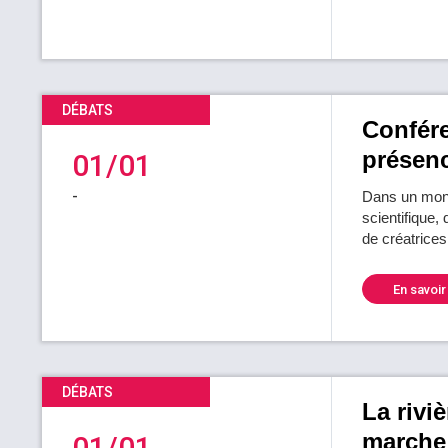
DÉBATS
Confér
présenc
01/01
-
Dans un monde
scientifique,
de créatrices
En savoir
DÉBATS
La rivi
marche 
01/01