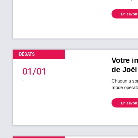
En savoir
DÉBATS
Votre i
de Joël
01/01
-
Chacun a son
mode opérato
En savoir