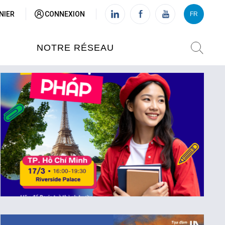
NIER
CONNEXION
FR
VI
FR
NOTRE RÉSEAU
L'INSTITUT FRANÇAIS DU
VIETNAM (IFV)
AISES
L'IFV À HANOI
ETNAM
L'IFV À HUÉ
L'IFV À DANANG
L'IFV À HCMV