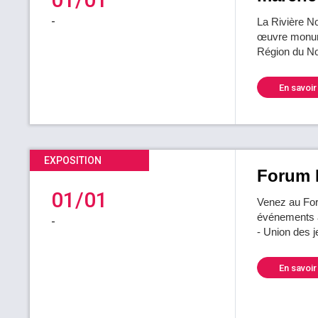
-
La Rivière No
œuvre monumen
Région du N
En savoir
EXPOSITION
Forum É
01/01
Venez au For
événements a
-
- Union des 
En savoir