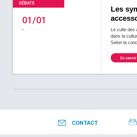
DÉBATS
Les sym
accesso
01/01
-
Le culte des
dans la cultu
Selon la conc
En savoir
CONTACT