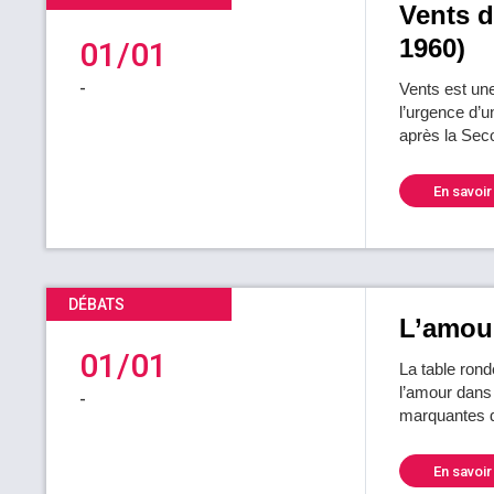
Vents d
1960)
01/01
-
Vents est un
l’urgence d’un
après la Sec
En savoir
DÉBATS
L’amour
01/01
La table rond
l’amour dans 
-
marquantes de
En savoir