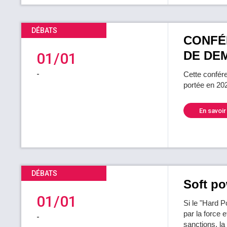
DÉBATS
CONFÉ
DE DE
01/01
-
Cette confére
portée en 20
En savoir
DÉBATS
Soft p
01/01
Si le "Hard P
par la force e
-
sanctions, la