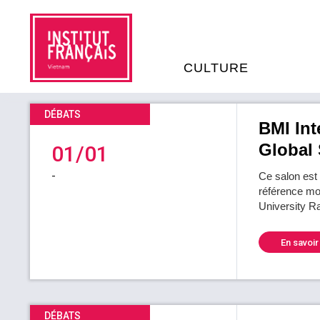
CULTURE
DÉBATS
EVÉNEMENTS
C
BMI Int
Global 
01/01
MÉDIATHÈQUES
E
-
Ce salon est
référence mo
PROGRAMMATION CINÉM
University R
S
En savoir
LIVRE ET DÉBAT D’IDÉES
RÉSIDENCES D'ARTISTES
C
E
DÉBATS