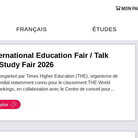
MON PA
FRANÇAIS
ÉTUDES
OURS DE FRANÇAIS
ÉTUDES EN FRANCE
ernational Education Fair / Talk
Study Fair 2026
XAMENS & CERTIFICATIONS
FORMATIONS FRANC
AU VIETNAM
 organisé par Times Higher Education (THE), organisme de
ndial notamment connu pour le classement THE World
A
ankings, en collaboration avec le Centre de conseil pour…
ÉJOURS LINGUISTIQUES
FRANCE ALUMNI VI
 plus
TRADUCTION
OOPÉRATION LINGUISTIQUE
T ÉDUCATIVE