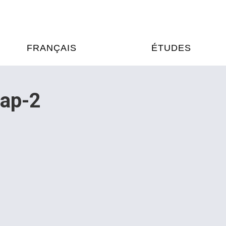
FRANÇAIS
ÉTUDES
OURS DE FRANÇAIS
ÉTUDES EN FRANCE
ap-2
XAMENS & CERTIFICATIONS
FORMATIONS FRANC
AU VIETNAM
A
ÉJOURS LINGUISTIQUES
FRANCE ALUMNI VI
TRADUCTION
OOPÉRATION LINGUISTIQUE
T ÉDUCATIVE