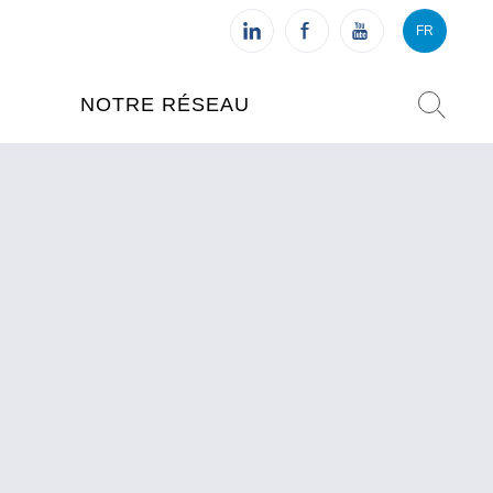
FR
VI
FR
NOTRE RÉSEAU
L'INSTITUT FRANÇAIS DU
VIETNAM (IFV)
AISES
L'IFV À HANOI
ETNAM
L'IFV À HUÉ
L'IFV À DANANG
L'IFV À HCMV