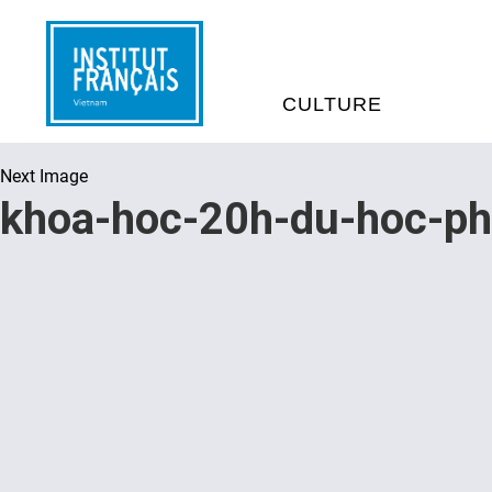
CULTURE
Next Image
EVÉNEMENTS
C
khoa-hoc-20h-du-hoc-ph
MÉDIATHÈQUES
E
PROGRAMMATION CINÉM
S
LIVRE ET DÉBAT D’IDÉES
RÉSIDENCES D'ARTISTES
C
E