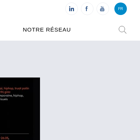
FR
VI
FR
NOTRE RÉSEAU
L'INSTITUT FRANÇAIS DU
VIETNAM (IFV)
AISES
L'IFV À HANOI
ETNAM
L'IFV À HUÉ
L'IFV À DANANG
L'IFV À HCMV