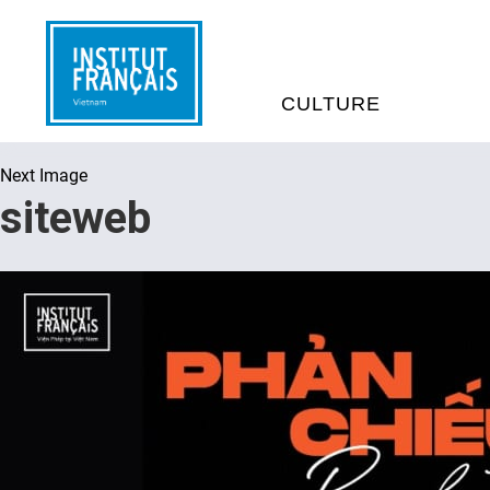
CULTURE
Next Image
EVÉNEMENTS
C
siteweb
MÉDIATHÈQUES
E
PROGRAMMATION CINÉM
S
LIVRE ET DÉBAT D’IDÉES
RÉSIDENCES D'ARTISTES
C
E