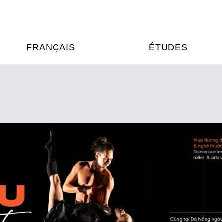
FRANÇAIS
ÉTUDES
OURS DE FRANÇAIS
ÉTUDES EN FRANCE
XAMENS & CERTIFICATIONS
FORMATIONS FRANC
AU VIETNAM
A
ÉJOURS LINGUISTIQUES
FRANCE ALUMNI VI
TRADUCTION
OOPÉRATION LINGUISTIQUE
T ÉDUCATIVE