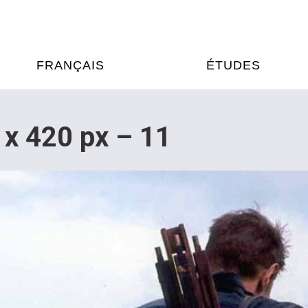
FRANÇAIS
ÉTUDES
OURS DE FRANÇAIS
ÉTUDES EN FRANCE
x 420 px – 11
XAMENS & CERTIFICATIONS
FORMATIONS FRANC
AU VIETNAM
A
ÉJOURS LINGUISTIQUES
FRANCE ALUMNI VI
TRADUCTION
OOPÉRATION LINGUISTIQUE
T ÉDUCATIVE