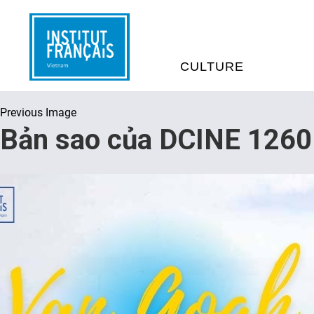
CULTURE
Previous Image
EVÉNEMENTS
C
Bản sao của DCINE 1260 
MÉDIATHÈQUES
E
PROGRAMMATION CINÉM
S
LIVRE ET DÉBAT D’IDÉES
RÉSIDENCES D'ARTISTES
C
E