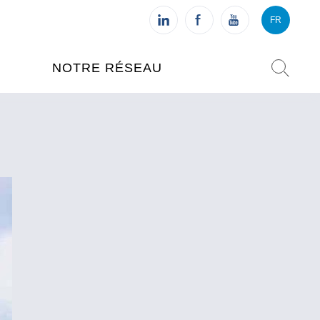
FR
VI
FR
NOTRE RÉSEAU
L'INSTITUT FRANÇAIS DU
VIETNAM (IFV)
AISES
L'IFV À HANOI
ETNAM
L'IFV À HUÉ
L'IFV À DANANG
L'IFV À HCMV