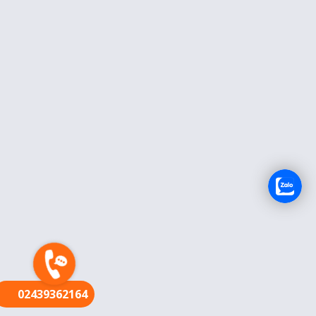
FR
02439362164