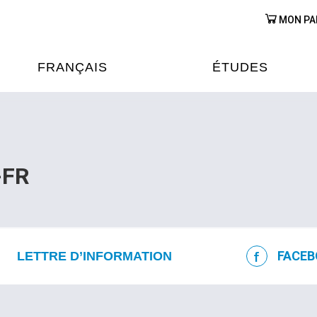
MON PA
FRANÇAIS
ÉTUDES
OURS DE FRANÇAIS
ÉTUDES EN FRANCE
XAMENS & CERTIFICATIONS
FORMATIONS FRANC
-FR
AU VIETNAM
A
ÉJOURS LINGUISTIQUES
FRANCE ALUMNI VI
TRADUCTION
FACEB
LETTRE D’INFORMATION
OOPÉRATION LINGUISTIQUE
T ÉDUCATIVE