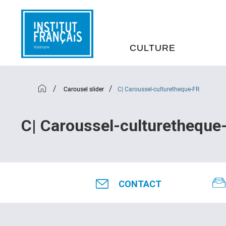
CULTURE
EVÉNEMENTS
C
/
/
Carousel slider
C| Caroussel-culturetheque-FR
MÉDIATHÈQUES
E
C| Caroussel-culturetheque
PROGRAMMATION CINÉM
S
LIVRE ET DÉBAT D’IDÉES
CONTACT
RÉSIDENCES D'ARTISTES
C
E