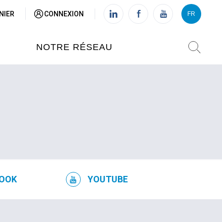
NIER
CONNEXION
FR
VI
FR
NOTRE RÉSEAU
L'INSTITUT FRANÇAIS DU
VIETNAM (IFV)
AISES
L'IFV À HANOI
ETNAM
L'IFV À HUÉ
OOK
YOUTUBE
L'IFV À DANANG
L'IFV À HCMV