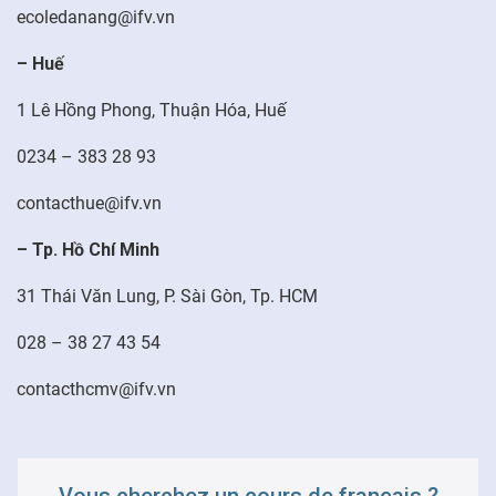
ecoledanang@ifv.vn
FR
– Huế
1 Lê Hồng Phong, Thuận Hóa, Huế
0234 – 383 28 93
contacthue@ifv.vn
– Tp. Hồ Chí Minh
31 Thái Văn Lung, P. Sài Gòn, Tp. HCM
028 – 38 27 43 54
contacthcmv@ifv.vn