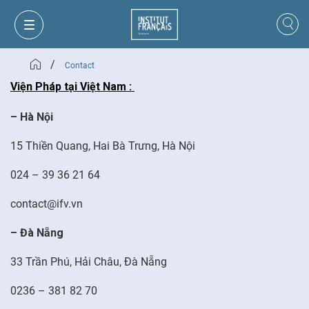
/
Contact
Viện Pháp
tại
Việt Nam :
– Hà Nội
15 Thiền Quang, Hai Bà Trưng, Hà Nội
024 – 39 36 21 64
contact@ifv.vn
– Đà Nẵng
MON PANIER
CONNEXION
33 Trần Phú, Hải Châu, Đà Nẵng
0236 – 381 82 70
FR
VI