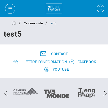
/
/
Carousel slider
test5
test5
CONTACT
LETTRE D’INFORMATION
FACEBOOK
YOUTUBE
MON PANIER
CONNEXION
FR
VI