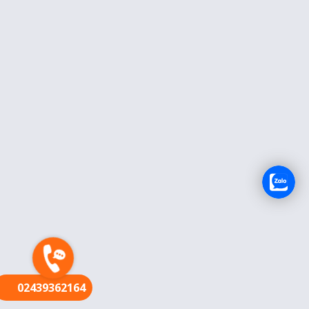
FR
02439362164