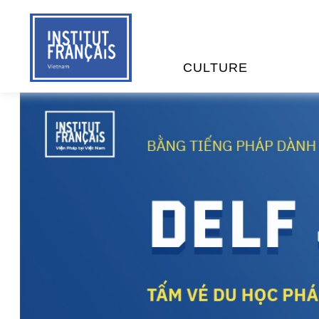
CULTURE
EVÉNEMENTS
C
MÉDIATHÈQUES
E
PROGRAMMATION CINÉM
S
LIVRE ET DÉBAT D’IDÉES
RÉSIDENCES D'ARTISTES
C
E