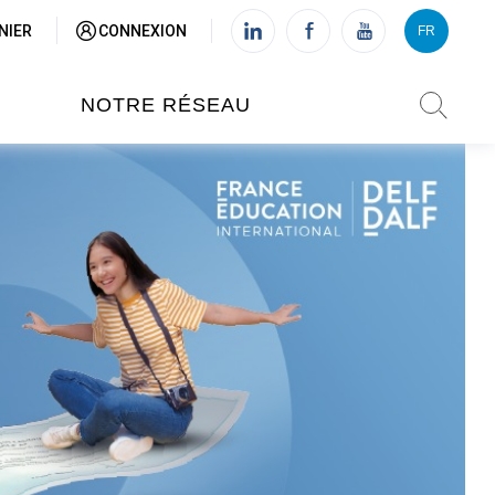
NIER
CONNEXION
FR
VI
FR
NOTRE RÉSEAU
L'INSTITUT FRANÇAIS DU
VIETNAM (IFV)
AISES
L'IFV À HANOI
ETNAM
L'IFV À HUÉ
L'IFV À DANANG
L'IFV À HCMV