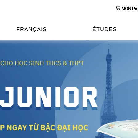
MON PA
FRANÇAIS
ÉTUDES
OURS DE FRANÇAIS
ÉTUDES EN FRANCE
XAMENS & CERTIFICATIONS
FORMATIONS FRANC
AU VIETNAM
A
ÉJOURS LINGUISTIQUES
FRANCE ALUMNI VI
TRADUCTION
OOPÉRATION LINGUISTIQUE
T ÉDUCATIVE