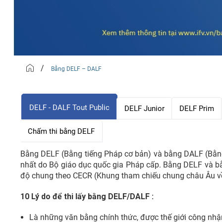
/
Bằng DELF – DALF
DELF - DALF Tout Public
DELF Junior
DELF Prim
Chấm thi bằng DELF
Bằng DELF (Bằng tiếng Pháp cơ bản) và bằng DALF (Bằng
nhất do Bộ giáo dục quốc gia Pháp cấp. Bằng DELF và b
độ chung theo CECR (Khung tham chiếu chung châu Âu v
10 Lý do để thi lấy bằng DELF/DALF :
Là những văn bằng chính thức, được thế giới công nhậ