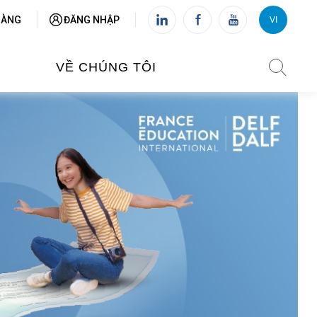
HÀNG
ĐĂNG NHẬP
VI
VI
FR
VỀ CHÚNG TÔI
VIỆN PHÁP TẠI VIỆT NAM
O TẠO
CHI NHÁNH: HÀ NỘI
 NAM
CHI NHÁNH: HUẾ
ỆT NAM
CHI NHÁNH: ĐÀ NẴNG
CHI NHÁNH: TPHCM