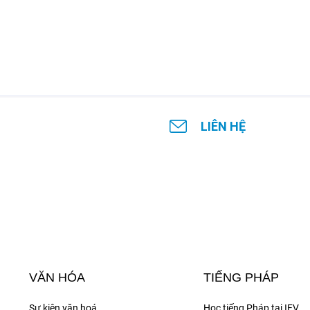
LIÊN HỆ
VĂN HÓA
TIẾNG PHÁP
Sự kiện văn hoá
Học tiếng Pháp tại IFV