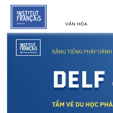
VĂN HÓA
SỰ KIỆN VĂN HÓA
H
THƯ VIỆN ĐA PHƯƠNG TI
K
CHƯƠNG TRÌNH CHIẾU P
H
PHÁP
SÁCH VÀ THƯ TỊCH
D
NGHỆ SỸ LƯU TRÚ
H