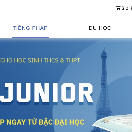
GIỎ 
TIẾNG PHÁP
DU HỌC
ỌC TIẾNG PHÁP
DU HỌC PHÁP
ỆN
Ỳ THI & CHỨNG CHỈ
CHƯƠNG TRÌNH ĐÀ
CỦA PHÁP TẠI VIỆT
HIM
ỌC TIẾNG PHÁP NGAY TẠI
PHÁP
FRANCE ALUMNI VI
ỊCH TIẾNG PHÁP
ỢP TÁC TIẾNG PHÁP